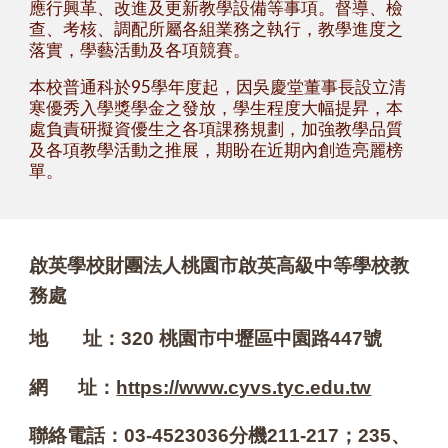
應行興革、改進及更新教學設備等事項。督導、檢
查、考核、調配所屬各組業務之執行，教學進度之
落實，學藝活動及各項競賽。
本校普通科於95學年度起，因吳慶堂董事長設立清
寒優秀入學獎學金之發放，學生程度大幅提昇，本
處負責研擬資優生之各項課務規劃，加強教學品質
及各項教學活動之推展，期盼在近期內創造亮麗榜
單。
啟英學校財團法人桃園市啟英高級中等學校教
務處
地 址：320 桃園市中壢區中園路447號
網 址：
https://www.cyvs.tyc.edu.tw
聯絡電話：03-4523036分機211-217；
235、